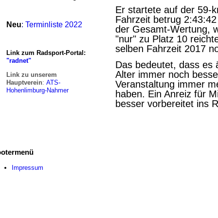
Er startete auf der 59
Fahrzeit betrug 2:43:42
Neu
:
Terminliste 2022
der Gesamt-Wertung, wa
"nur" zu Platz 10 reicht
selben Fahrzeit 2017 no
Link zum Radsport-Portal:
"radnet"
Das bedeutet, dass es ä
Alter immer noch besse
Link zu unserem
Hauptverein
:
ATS-
Veranstaltung immer me
Hohenlimburg-Nahmer
haben. Ein Anreiz für M
besser vorbereitet ins
ootermenü
Impressum